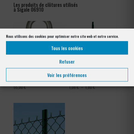
Les produits de clôtures utilisés
à Sigale 06910
Nous utilisons des cookies pour optimiser notre site web et notre service.
Tous les cookies
Refuser
Voir les préférences
Crampillons
Tendeur Plastifié
Plage
55,00
€
1,08
€
–
1,80
€
de
prix :
1,08 €
à
1,80 €