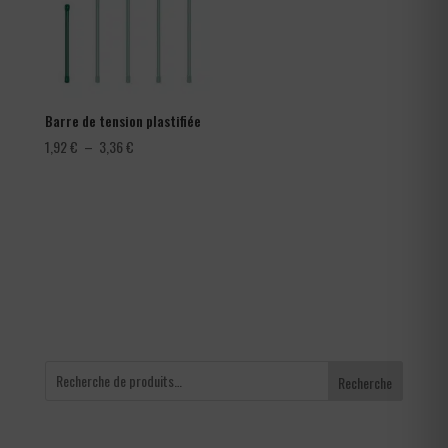
Barre de tension plastifiée
Plage
1,92
€
–
3,36
€
de
prix :
1,92 €
à
3,36 €
Recherche