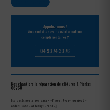
Contactez-nous
Appelez-nous !
Vous souhaitez avoir des informations
complémentaires ?
04 93 74 33 76
Nos chantiers la réparation de clôtures à Pierlas
06260
[su_posts posts_per_page= »4″ post_type= »project »
order= »asc » orderby= »rand »]