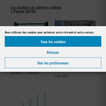
Les produits de clôtures utilisés
à Pierlas 06260
Nous utilisons des cookies pour optimiser notre site web et notre service.
Tous les cookies
Refuser
Voir les préférences
Portillon résidentiel treillis
Portillon Tennis 1,00m x
2,00m
Plage
282,00
€
–
366,00
€
1 440,00
€
de
prix :
282,00 €
à
366,00 €