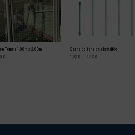
lon Tennis 1,00m x 2,00m
Barre de tension plastifiée
Plage
00
€
1,92
€
–
3,36
€
de
prix :
1,92 €
à
3,36 €