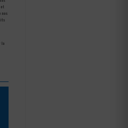
 et
e nos
its
 la