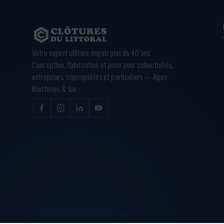
Votre expert clôture depuis plus de 40 ans.
Conception, fabrication et pose pour collectivités,
entreprises, copropriétés et particuliers — Alpes-
Maritimes & Var.