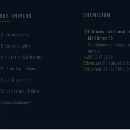
SHOWROOM
NOS UNIVERS
Clôtures du Littoral | 
Clôtures rigides
Maritimes 06
170 Chemin de l’Oranger
Clôtures souples
Antibes
04 93 74 33 76
Occultation & brise-vue
contact@cloturesdulitto
Portails & portillons
Lun-Ven · 8h-12h / 14h-18
Sport & piscines
Solutions sécuritaires
Fiches techniques