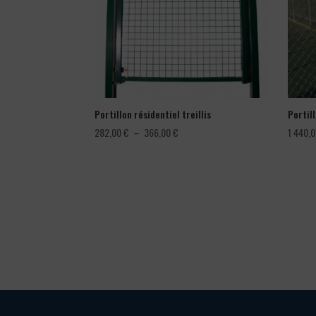
Portillon résidentiel treillis
Portil
Plage
282,00
€
–
366,00
€
1 440,
de
prix :
282,00 €
à
366,00 €