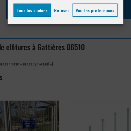
Tous les cookies
Refuser
Voir les préférences
de clôtures à Gattières 06510
order= »asc » orderby= »rand »]
s