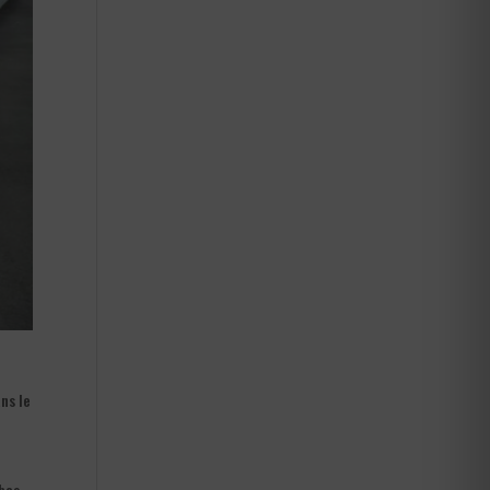
ns le
 bas