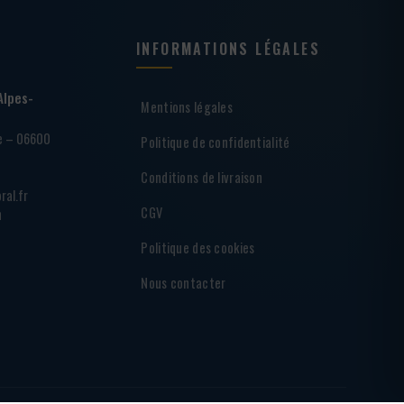
INFORMATIONS LÉGALES
Alpes-
Mentions légales
ie – 06600
Politique de confidentialité
Conditions de livraison
ral.fr
CGV
h
Politique des cookies
Nous contacter