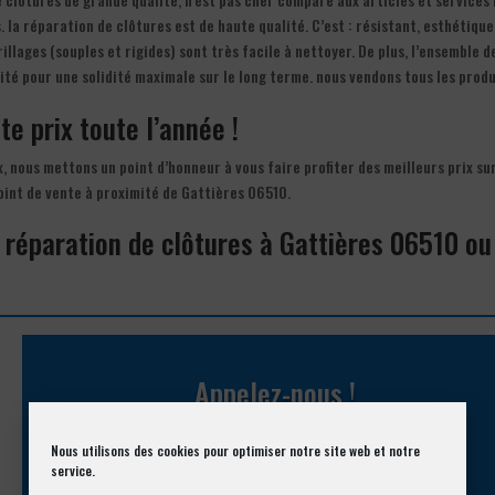
a réparation de clôtures est de haute qualité. C’est : résistant, esthétique
illages (souples et rigides) sont très facile à nettoyer. De plus, l’ensemble d
té pour une solidité maximale sur le long terme. nous vendons tous les produ
te prix toute l’année !
x, nous mettons un point d’honneur à vous faire profiter des meilleurs prix sur
oint de vente à proximité de Gattières 06510.
a réparation de clôtures à Gattières 06510 ou
Appelez-nous !
Vous souhaitez avoir des informations complémentaires ?
Nous utilisons des cookies pour optimiser notre site web et notre
service.
04 93 74 33 76