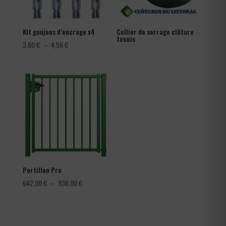
Kit goujons d’encrage x4
Collier de serrage clôture
tennis
Plage
3,60
€
–
4,56
€
de
prix :
3,60 €
à
4,56 €
Portillon Pro
Plage
642,00
€
–
936,00
€
de
prix :
642,00 €