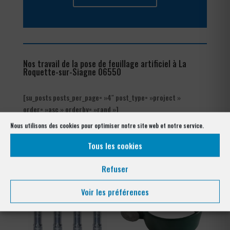
Nos travail de la pose de feuillage artificiel à La
Roquette-sur-Siagne 06550
[su_posts posts_per_page= »4″ post_type= »project »
order= »asc » orderby= »rand »]
Nous utilisons des cookies pour optimiser notre site web et notre service.
Notre gamme pour la pose
à La Roquette-sur-Siagne 06550
Tous les cookies
Refuser
Voir les préférences