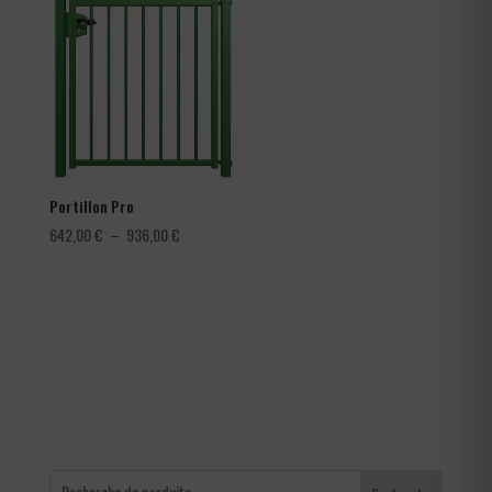
3,60 €
à
4,56 €
Portillon Pro
Plage
642,00
€
–
936,00
€
de
prix :
642,00 €
à
936,00 €