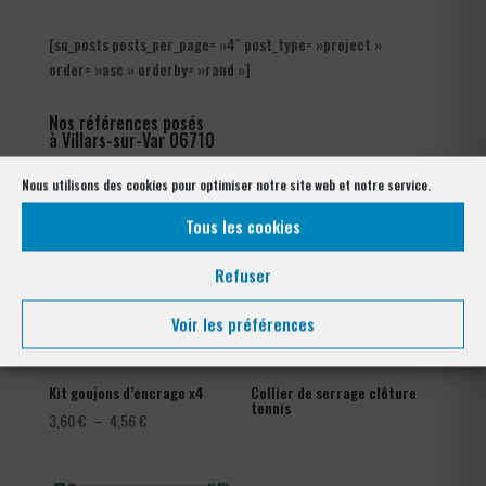
[su_posts posts_per_page= »4″ post_type= »project »
order= »asc » orderby= »rand »]
Nos références posés
à Villars-sur-Var 06710
Nous utilisons des cookies pour optimiser notre site web et notre service.
Tous les cookies
Refuser
Voir les préférences
Kit goujons d’encrage x4
Collier de serrage clôture
tennis
Plage
3,60
€
–
4,56
€
de
prix :