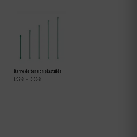
prix :
282,00 €
à
366,00 €
Barre de tension plastifiée
Plage
1,92
€
–
3,36
€
de
prix :
1,92 €
à
3,36 €