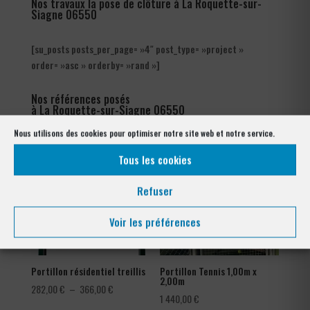
Nos travaux la pose de clôture à La Roquette-sur-
Siagne 06550
[su_posts posts_per_page= »4″ post_type= »project »
order= »asc » orderby= »rand »]
Nos références posés
à La Roquette-sur-Siagne 06550
Nous utilisons des cookies pour optimiser notre site web et notre service.
Tous les cookies
Refuser
Voir les préférences
Portillon résidentiel treillis
Portillon Tennis 1,00m x
2,00m
Plage
282,00
€
–
366,00
€
1 440,00
€
de