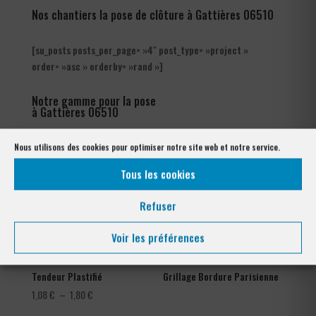
Nos chantiers la pose de clôture à Gattières 06510
[su_posts posts_per_page= »4″ post_type= »project »
order= »asc » orderby= »rand »]
Notre gamme pour la pose
à Gattières 06510
Nous utilisons des cookies pour optimiser notre site web et notre service.
Tous les cookies
Refuser
Voir les préférences
Tendeur Plastifié
Grillage Bordure Parisienne
Plage
1,08
€
–
1,80
€
de