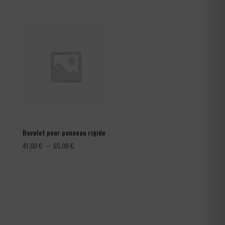
prix :
1,08 €
à
1,80 €
Bavolet pour panneau rigide
Plage
41,00
€
–
65,00
€
de
prix :
41,00 €
à
65,00 €