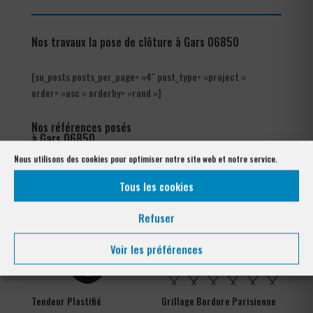
Nos travaux la pose de clôture à Gars 06850
[su_posts posts_per_page= »4″ post_type= »project »
order= »asc » orderby= »rand »]
Nos références posés
à Gars 06850
Nous utilisons des cookies pour optimiser notre site web et notre service.
Tous les cookies
Refuser
Voir les préférences
Tendeur Plastifié
Grillage Bordure Parisienne