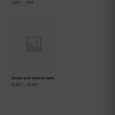
Plage
1,08
€
–
1,80
€
de
prix :
1,08 €
à
1,80 €
Bavolet pour panneau rigide
Plage
41,00
€
–
65,00
€
de
prix :
41,00 €
à
65,00 €