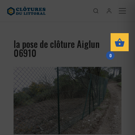
la pose de clôture Aiglun
06910
0