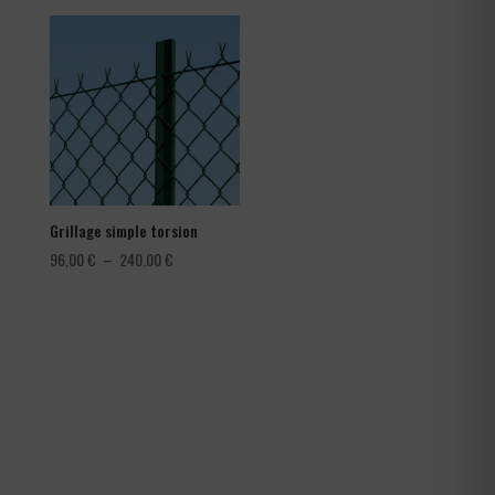
prix :
1,08 €
à
1,80 €
Grillage simple torsion
Plage
96,00
€
–
240,00
€
de
prix :
96,00 €
à
240,00 €