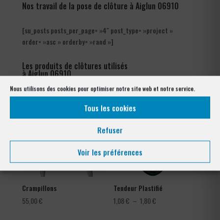
Nos travail de la pose de clôture à Aiglun 06910
[su_posts posts_per_page= »4″ post_type= »project »
order= »asc » orderby= »rand »]
Les produits de clôtures utilisés
à Aiglun 06910
Nous utilisons des cookies pour optimiser notre site web et notre service.
Tous les cookies
Refuser
Voir les préférences
Crampillons
Tendeur Plastifié
Plage
55,00
€
1,08
€
–
1,80
€
de