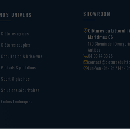
SHOWROOM
NOS UNIVERS
Clôtures du Littoral | 
Clôtures rigides
Maritimes 06
170 Chemin de l’Oranger
Clôtures souples
Antibes
04 93 74 33 76
Occultation & brise-vue
contact@cloturesdulitto
Portails & portillons
Lun-Ven · 8h-12h / 14h-18
Sport & piscines
Solutions sécuritaires
Fiches techniques