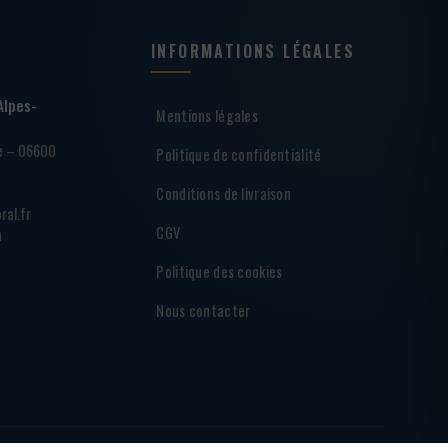
INFORMATIONS LÉGALES
Alpes-
Mentions légales
ie – 06600
Politique de confidentialité
Conditions de livraison
ral.fr
CGV
h
Politique des cookies
Nous contacter