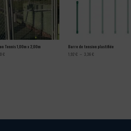
lon Tennis 1,00m x 2,00m
Barre de tension plastifiée
Plage
00
€
1,92
€
–
3,36
€
de
prix :
1,92 €
à
3,36 €