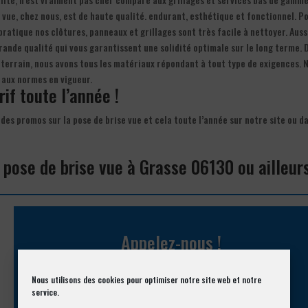
 vue, chez nous, est de haute qualité. endurant, esthétique et fonctionnel. P
 pratique nos clôtures, panneaux et grillages sont très facile à nettoyer. Auss
ande qualité qui vous garantissent une solidité optimale sur le long terme. D
e terrain, nous avons tous les matériaux répondant à tout type de exigences. 
s aux normes en vigueur.
rif toute l’année !
des promos sur la pose de brise vue et cela toute l’année sur notre site ou da
 pose de brise vue à Grasse 06130 ou ailleur
Appelez-nous !
Vous souhaitez avoir des informations complémentaires ?
Nous utilisons des cookies pour optimiser notre site web et notre
service.
04 93 74 33 76