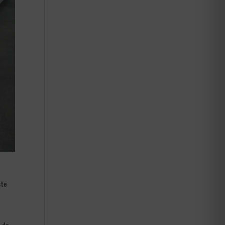
ste
e de