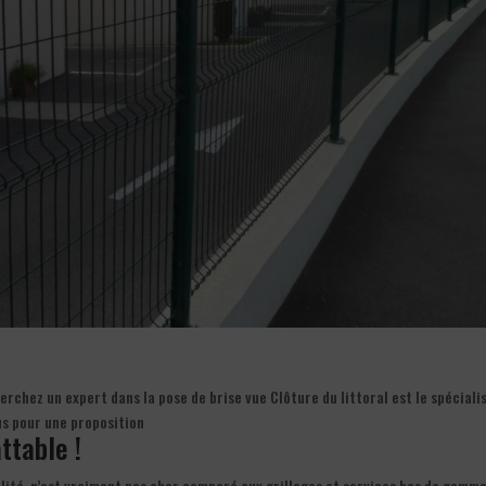
rchez un expert dans la pose de brise vue Clôture du littoral est le spéciali
us pour une proposition
ttable !
ualité, n’est vraiment pas cher comparé aux grillages et services bas de gamm