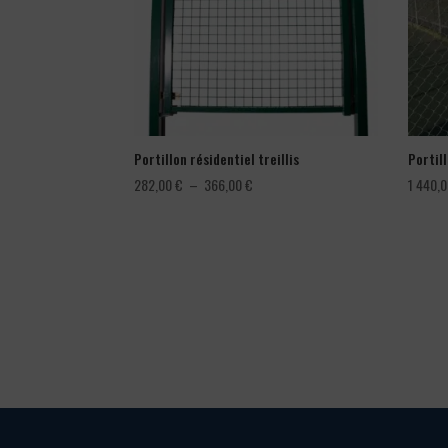
Portillon résidentiel treillis
Portil
Plage
282,00
€
–
366,00
€
1 440,
de
prix :
282,00 €
à
366,00 €