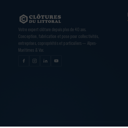
Votre expert clôture depuis plus de 40 ans.
Conception, fabrication et pose pour collectivités,
entreprises, copropriétés et particuliers — Alpes-
Maritimes & Var.