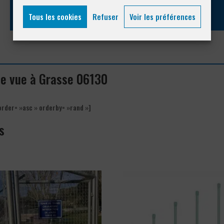
Tous les cookies
Refuser
Voir les préférences
ise vue à Grasse 06130
order= »asc » orderby= »rand »]
s