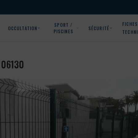
FICHES
SPORT /
OCCULTATION
SÉCURITÉ
PISCINES
TECHN
e 06130