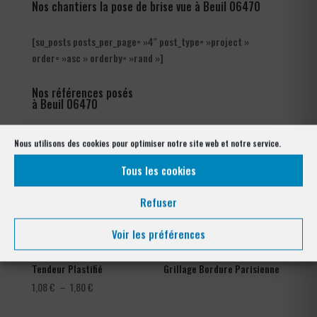
Nos chantiers la pose de brise vue à Beuil 06470
[su_posts posts_per_page= »4″ post_type= »project »
order= »asc » orderby= »rand »]
Nos références posés
à Beuil 06470
Nous utilisons des cookies pour optimiser notre site web et notre service.
Tous les cookies
Refuser
Voir les préférences
Tendeur Plastifié
Grillage Bordure Parisienne
Plage
1,08
€
–
1,80
€
de