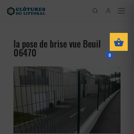
la pose de brise vue Beuil
06470
0