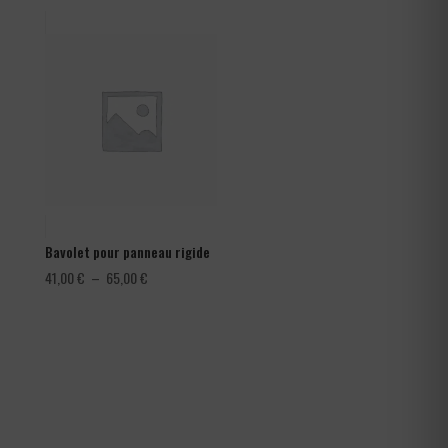
prix :
1,08 €
à
1,80 €
Bavolet pour panneau rigide
Plage
41,00
€
–
65,00
€
de
prix :
41,00 €
à
65,00 €