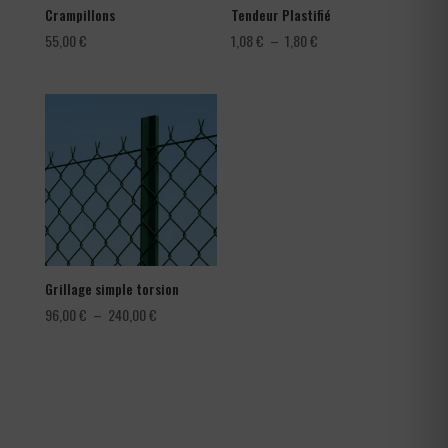
Crampillons
Tendeur Plastifié
Plage
55,00
€
1,08
€
–
1,80
€
de
prix :
1,08 €
à
1,80 €
Grillage simple torsion
Plage
96,00
€
–
240,00
€
de
prix :
96,00 €
à
240,00 €