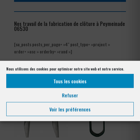
Nos travail de la fabrication de clôture à Peymeinade
06530
[su_posts posts_per_page= »4″ post_type= »project »
order= »asc » orderby= »rand »]
Nos références posés
Nous utilisons des cookies pour optimiser notre site web et notre service.
à Peymeinade 06530
Tous les cookies
Refuser
Voir les préférences