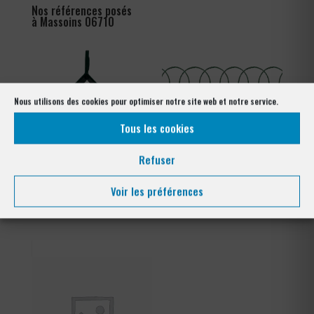
Nos références posés
à Massoins 06710
Nous utilisons des cookies pour optimiser notre site web et notre service.
Tous les cookies
Refuser
Tendeur Plastifié
Grillage Bordure Parisienne
Voir les préférences
Plage
1,08
€
–
1,80
€
de
prix :
1,08 €
à
1,80 €