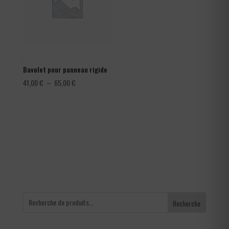
Bavolet pour panneau rigide
Plage
41,00
€
–
65,00
€
de
prix :
41,00 €
à
65,00 €
Recherche