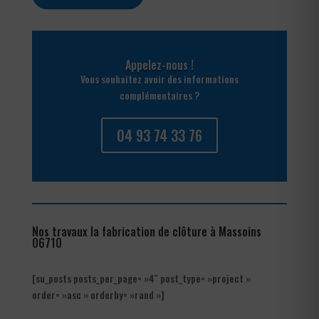
Appelez-nous !
Vous souhaitez avoir des informations
complémentaires ?
04 93 74 33 76
Nos travaux la fabrication de clôture à Massoins
06710
[su_posts posts_per_page= »4″ post_type= »project »
order= »asc » orderby= »rand »]