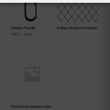
Tendeur Plastifié
Grillage Bordure Parisienne
Plage
1,08
€
–
1,80
€
de
prix :
1,08 €
à
1,80 €
Bavolet pour panneau rigide