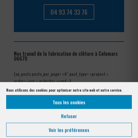
04 93 74 33 76
Nos travail de la fabrication de clôture à Colomars
06670
[su_posts posts_per_page= »4″ post_type= »project »
order= »asc » orderby= »rand »]
Nous utilisons des cookies pour optimiser notre site web et notre service.
Nos références posés
à Colomars 06670
Tous les cookies
Refuser
Voir les préférences