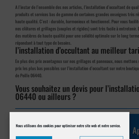
A l’instar de l’ensemble des nos articles, l’installation d’occultant de qu
produits et services bas de gamme de certaines grandes enseignes très rép
haute qualité. C’est : durable, harmonieux et fonctionnel. Pour vous facilit
nos clôtures et grillages (souples et rigides) sont très facile à entretenir
des matières de haute qualité pour une solidité optimale sur le long terme
répondant à tout type de besoins.
l’installation d’occultant au meilleur tari
En plus des prix avantageux sur nos grillages et panneaux, nous mettons u
prix les plus bas possibles sur l’installation d’occultant sur notre boutiq
de Peille 06440.
Vous souhaitez un devis pour l’installati
06440 ou ailleurs ?
Réalisez votre demande de
devis en ligne
Nous utilisons des cookies pour optimiser notre site web et notre service.
Ap