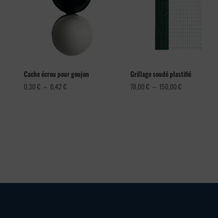
Cache écrou pour goujon
Grillage soudé plastifié
Plage
Plage
0,30
€
–
0,42
€
78,00
€
–
150,00
€
de
de
prix :
prix :
0,30 €
78,00 €
à
à
0,42 €
150,00 €