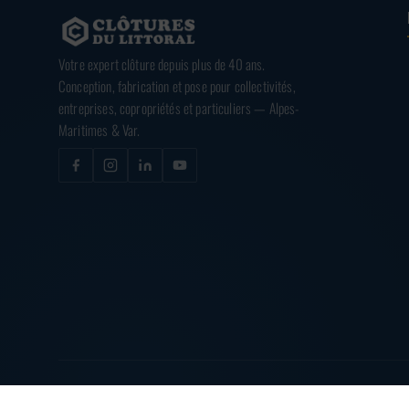
Votre expert clôture depuis plus de 40 ans.
Conception, fabrication et pose pour collectivités,
entreprises, copropriétés et particuliers — Alpes-
Maritimes & Var.
© 2026
CLÔTURES DU LITTORAL
— TOUS DROITS RÉSERVÉS