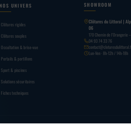
SHOWROOM
NOS UNIVERS
Clôtures du Littoral | A
Clôtures rigides
06
170 Chemin de l’Orangerie 
Clôtures souples
04 93 74 33 76
contact@cloturesdulittoral.f
Occultation & brise-vue
Lun-Ven · 8h-12h / 14h-18h
Portails & portillons
Sport & piscines
Solutions sécuritaires
Fiches techniques
PAI