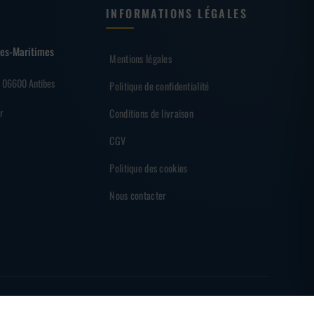
INFORMATIONS LÉGALES
lpes-Maritimes
Mentions légales
– 06600 Antibes
Politique de confidentialité
r
Conditions de livraison
CGV
Politique des cookies
Nous contacter
EMENT SÉCURISÉ
PARTENAIRE DES SHARKS D'ANTIBES
MADE BY
BRAINF