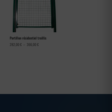
Portillon résidentiel treillis
Plage
282,00
€
–
366,00
€
de
prix :
282,00 €
à
366,00 €