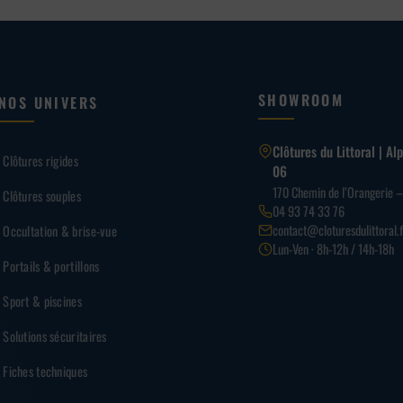
SHOWROOM
NOS UNIVERS
Clôtures du Littoral | A
Clôtures rigides
06
170 Chemin de l’Orangerie 
Clôtures souples
04 93 74 33 76
contact@cloturesdulittoral.f
Occultation & brise-vue
Lun-Ven · 8h-12h / 14h-18h
Portails & portillons
Sport & piscines
Solutions sécuritaires
Fiches techniques