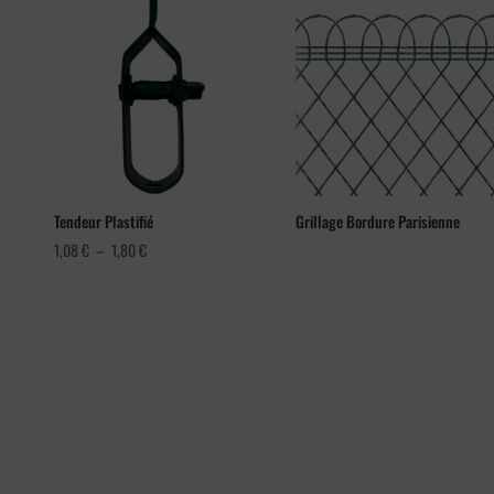
Tendeur Plastifié
Grillage Bordure Parisienne
Plage
1,08
€
–
1,80
€
de
prix :
1,08 €
à
1,80 €