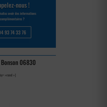
pelez-nous !
aitez avoir des informations
complémentaires ?
04 93 74 33 76
t à Bonson 06830
by= »rand »]