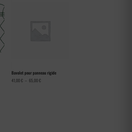
Bavolet pour panneau rigide
Plage
41,00
€
–
65,00
€
de
prix :
41,00 €
à
65,00 €