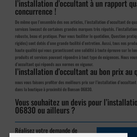
l’installation d’occultant à un rapport qu
concurrence !
De même que l’ensemble des nos articles, l’installation d’occultant de qua
services lowcost de certaines grandes marques très réputés. l’installation 
robuste, beau et pratique. Pour vous faciliter le quotidien, Question prati
rigides) sont dotés d’une grande facilité d’entretien. Aussi, tous nos pro
haute qualité qui vous garantissent une solidité à toute épreuve sur le lo
produits et services pouvant répondre à tout type de exigences. Nous vou
d’occultant qui réponds aux normes en vigueur.
l’installation d’occultant au bon prix au 
nous vous faisons profiter des meilleurs prix sur l’installation d’occultant
dans la boutique à proximité de Bonson 06830.
Vous souhaitez un devis pour l’installat
06830 ou ailleurs ?
Réalisez votre demande de
devis en ligne