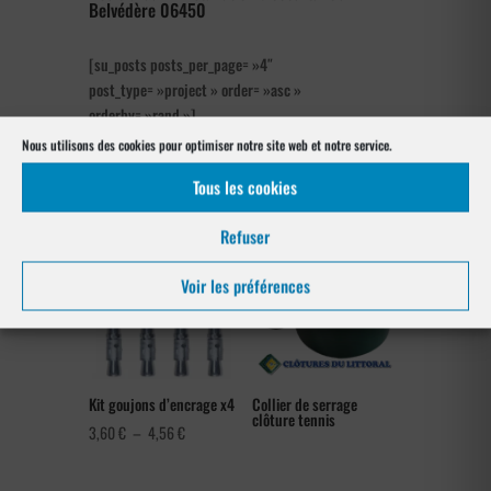
Belvédère 06450
[su_posts posts_per_page= »4″
post_type= »project » order= »asc »
orderby= »rand »]
Nous utilisons des cookies pour optimiser notre site web et notre service.
Nos références posés
à Belvédère 06450
Tous les cookies
Refuser
Voir les préférences
Kit goujons d’encrage x4
Collier de serrage
clôture tennis
Plage
3,60
€
–
4,56
€
de
prix :