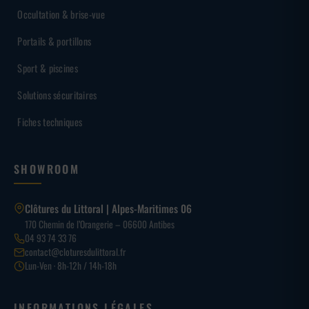
Occultation & brise-vue
Portails & portillons
Sport & piscines
Solutions sécuritaires
Fiches techniques
SHOWROOM
Clôtures du Littoral | Alpes-Maritimes 06
170 Chemin de l’Orangerie – 06600 Antibes
04 93 74 33 76
contact@cloturesdulittoral.fr
Lun-Ven · 8h-12h / 14h-18h
INFORMATIONS LÉGALES