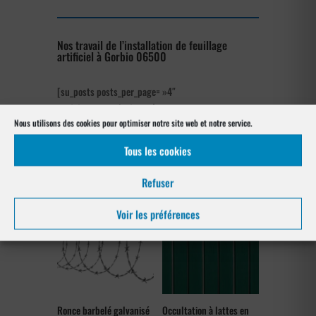
Nos travail de l’installation de feuillage
artificiel à Gorbio 06500
[su_posts posts_per_page= »4″
post_type= »project » order= »asc »
orderby= »rand »]
Nous utilisons des cookies pour optimiser notre site web et notre service.
Tous les cookies
Nos références posés
à Gorbio 06500
Refuser
Voir les préférences
Ronce barbelé galvanisé
Occultation à lattes en