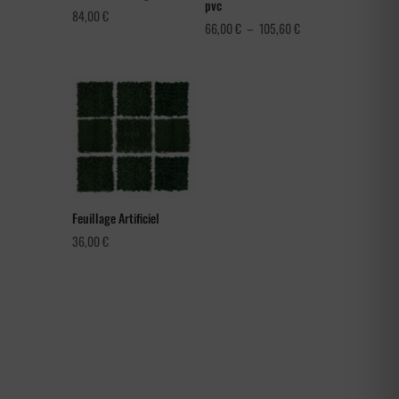
pvc
84,00
€
Plage
66,00
€
–
105,60
€
de
prix :
66,00 €
à
105,60 €
Feuillage Artificiel
36,00
€