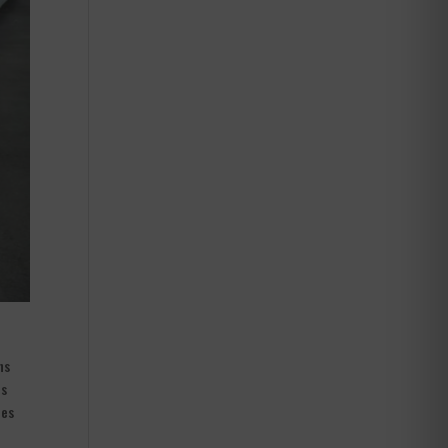
ns
es
ces