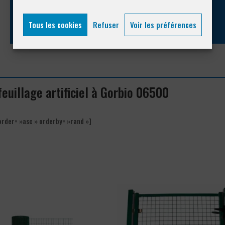
04 93 74 33 76
Tous les cookies
Refuser
Voir les préférences
 feuillage artificiel à Gorbio 06500
order= »asc » orderby= »rand »]