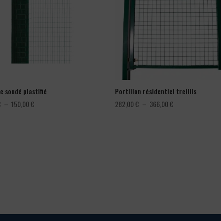
e soudé plastifié
Portillon résidentiel treillis
Plage
Plage
€
–
150,00
€
282,00
€
–
366,00
€
de
de
prix :
prix :
78,00 €
282,00 €
à
à
150,00 €
366,00 €