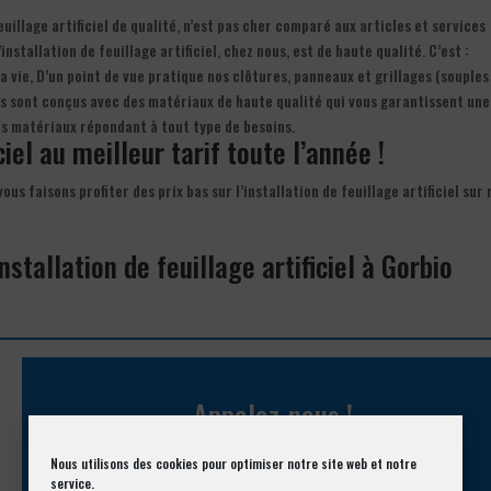
uillage artificiel de qualité, n’est pas cher comparé aux articles et services
stallation de feuillage artificiel, chez nous, est de haute qualité. C’est :
a vie, D’un point de vue pratique nos clôtures, panneaux et grillages (souples
uits sont conçus avec des matériaux de haute qualité qui vous garantissent une
les matériaux répondant à tout type de besoins.
iciel au meilleur tarif toute l’année !
vous faisons profiter des prix bas sur l’installation de feuillage artificiel sur
nstallation de feuillage artificiel à Gorbio
Appelez-nous !
Vous souhaitez avoir des informations complémentaires ?
Nous utilisons des cookies pour optimiser notre site web et notre
service.