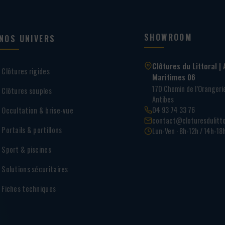
SHOWROOM
NOS UNIVERS
Clôtures du Littoral | 
Clôtures rigides
Maritimes 06
170 Chemin de l’Oranger
Clôtures souples
Antibes
04 93 74 33 76
Occultation & brise-vue
contact@cloturesdulitto
Portails & portillons
Lun-Ven · 8h-12h / 14h-18
Sport & piscines
Solutions sécuritaires
Fiches techniques