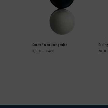
Cache écrou pour goujon
Grillag
Plage
0,30
€
–
0,42
€
78,00
de
prix :
0,30 €
à
0,42 €