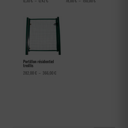
Plage
Plage
0,30
€
–
0,42
€
78,00
€
–
150,00
€
de
de
prix :
prix :
0,30 €
78,00 €
à
à
0,42 €
150,00 €
Portillon résidentiel
treillis
Plage
282,00
€
–
366,00
€
de
prix :
282,00 €
à
366,00 €