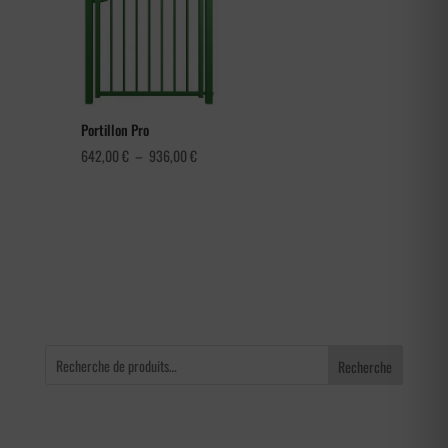
à
4,56 €
Portillon Pro
Plage
642,00
€
–
936,00
€
de
prix :
642,00 €
à
936,00 €
Recherche