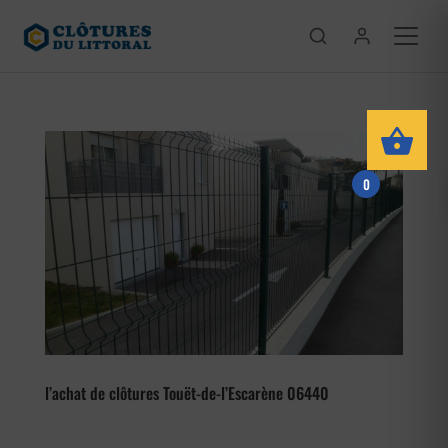
0
l’achat de clôtures Touët-de-l’Escarène 06440