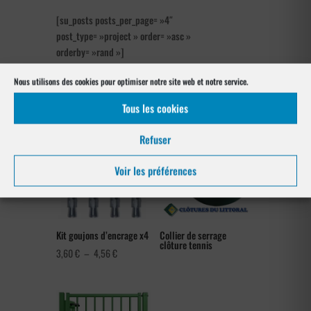
[su_posts posts_per_page= »4″
post_type= »project » order= »asc »
orderby= »rand »]
Nous utilisons des cookies pour optimiser notre site web et notre service.
Les produits de clôtures utilisés
à Touët-de-l’Escarène 06440
Tous les cookies
Refuser
Voir les préférences
Kit goujons d’encrage x4
Collier de serrage
clôture tennis
Plage
3,60
€
–
4,56
€
de
prix :
3,60 €