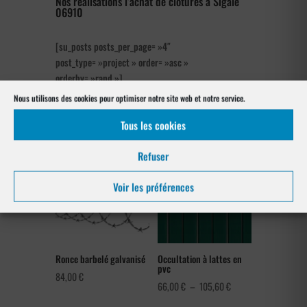
Nos réalisations l’achat de clôtures à Sigale
06910
[su_posts posts_per_page= »4″
post_type= »project » order= »asc »
orderby= »rand »]
Nous utilisons des cookies pour optimiser notre site web et notre service.
Notre gamme pour la pose
à Sigale 06910
Tous les cookies
Refuser
Voir les préférences
Ronce barbelé galvanisé
Occultation à lattes en
pvc
84,00
€
Plage
66,00
€
–
105,60
€
de