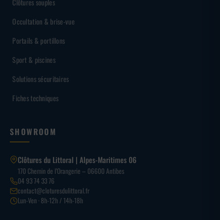
Clôtures souples
Occultation & brise-vue
Portails & portillons
Sport & piscines
Solutions sécuritaires
Fiches techniques
SHOWROOM
Clôtures du Littoral | Alpes-Maritimes 06
170 Chemin de l’Orangerie – 06600 Antibes
04 93 74 33 76
contact@cloturesdulittoral.fr
Lun-Ven · 8h-12h / 14h-18h