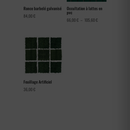
Ronce barbelé galvanisé
Occultation à lattes en
pvc
84,00
€
Plage
66,00
€
–
105,60
€
de
prix :
66,00 €
à
105,60 €
Feuillage Artificiel
36,00
€