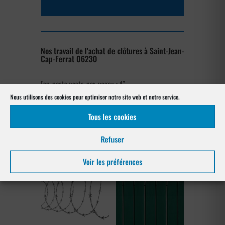
Nos travail de l’achat de clôtures à Saint-Jean-
Cap-Ferrat 06230
[su_posts posts_per_page= »4″
post_type= »project » order= »asc »
Nous utilisons des cookies pour optimiser notre site web et notre service.
orderby= »rand »]
Tous les cookies
Nos références posés
Refuser
à Saint-Jean-Cap-Ferrat 06230
Voir les préférences