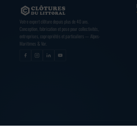
Votre expert clôture depuis plus de 40 ans.
Conception, fabrication et pose pour collectivités,
entreprises, copropriétés et particuliers — Alpes-
Maritimes & Var.
© 2026
CLÔTURES DU LITTORAL
— TOUS DROITS RÉSERVÉS