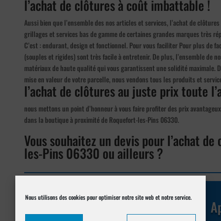
l’achat de clôtures à coût imbattable !
Aussi bien que l’ensemble des nos articles et services, l’achat de clôtures
grillages et services bas de gamme de certaines grandes marques très répu
C’est : endurant, design et fonctionnel. Pour vous faciliter Pour plus de fa
(souples et rigides) sont très facile à entretenir. De plus, l’ensemble de 
matériaux de haute qualité qui vous garantissent une solidité maximale. De
mise en valeur de votre parcelle, nous vendons tous les produits et servi
l’achat de clôtures au juste prix toute l’
nous mettons un point d’honneur à vous faire profiter des prix avantageux 
dans la boutique à proximité de Roquefort-les-Pins 06330.
Vous souhaitez un devis pour l’achat de 
les-Pins 06330 ou ailleurs ?
Réalisez votre demande de
devis en ligne
Nous utilisons des cookies pour optimiser notre site web et notre service.
Ap