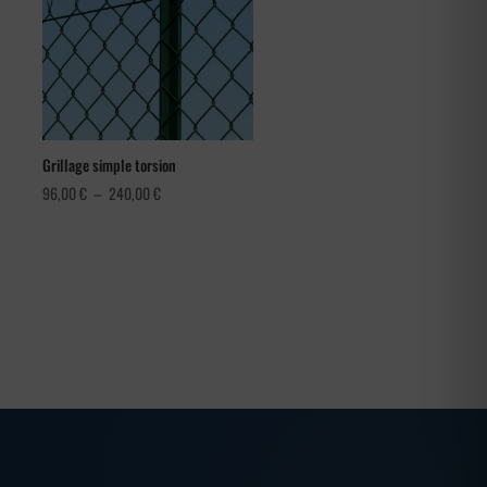
Grillage simple torsion
Plage
96,00
€
–
240,00
€
de
prix :
96,00 €
à
240,00 €