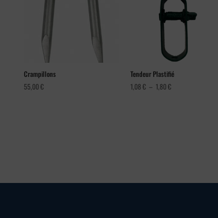
Crampillons
Tendeur Plastifié
Plage
55,00
€
1,08
€
–
1,80
€
de
prix :
1,08 €
à
1,80 €