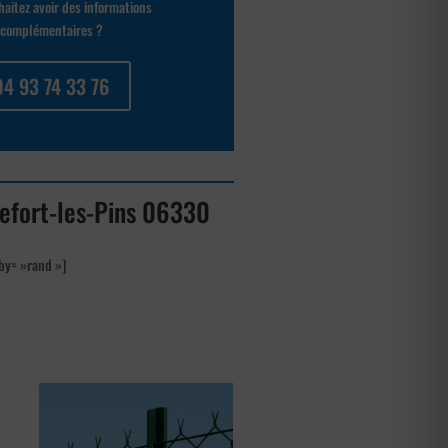
aitez avoir des informations
complémentaires ?
04 93 74 33 76
uefort-les-Pins 06330
by= »rand »]