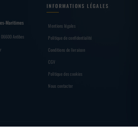
INFORMATIONS LÉGALES
lpes-Maritimes
Mentions légales
– 06600 Antibes
Politique de confidentialité
r
Conditions de livraison
CGV
Politique des cookies
Nous contacter
EMENT SÉCURISÉ
PARTENAIRE DES SHARKS D'ANTIBES
MADE BY
BRAINF