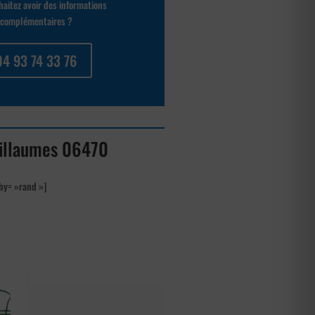
aitez avoir des informations
complémentaires ?
04 93 74 33 76
Guillaumes 06470
by= »rand »]