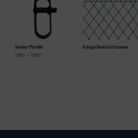
Tendeur Plastifié
Grillage Bordure Parisienne
Plage
1,08
€
–
1,80
€
de
prix :
1,08 €
à
1,80 €