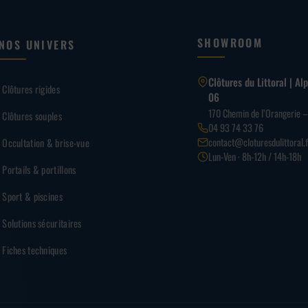
SHOWROOM
NOS UNIVERS
Clôtures du Littoral | A
Clôtures rigides
06
170 Chemin de l’Orangerie 
Clôtures souples
04 93 74 33 76
contact@cloturesdulittoral.f
Occultation & brise-vue
Lun-Ven · 8h-12h / 14h-18h
Portails & portillons
Sport & piscines
Solutions sécuritaires
Fiches techniques