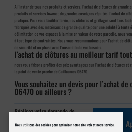
A l’instar de tous nos produits et services, l’achat de clôtures de grande 
produits et services lowcost de grandes enseignes réputés. l’achat de clôtu
pratique. Pour vous faciliter la vie, nos clôtures et grillages sont très fac
fabriqués avec des matériaux de grande qualité pour une solidité à toute 
délimitation de vos espaces à la mise en valeur de votre parcelle, nous v
à tout type de contraintes. Nous vous recommandons pour l’achat de clôtu
de sécurité et en phase avec l’ensemble de vos besoins.
l’achat de clôtures au meilleur tarif tout
nous vous faisons profiter des prix avantageux sur l’achat de clôtures et 
le point de vente proche de Guillaumes 06470.
Vous souhaitez un devis pour l’achat de 
06470 ou ailleurs ?
Réalisez votre demande de
devis en ligne
Ap
Nous utilisons des cookies pour optimiser notre site web et notre service.