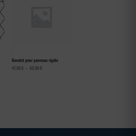
Bavolet pour panneau rigide
Plage
41,00
€
–
65,00
€
de
prix :
41,00 €
à
65,00 €