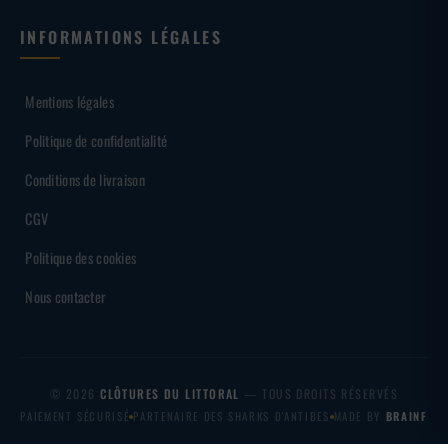
INFORMATIONS LÉGALES
Mentions légales
Politique de confidentialité
Conditions de livraison
CGV
Politique des cookies
Nous contacter
© 2026
CLÔTURES DU LITTORAL
— TOUS DROITS RÉSERVÉS
PAIEMENT SÉCURISÉ
PARTENAIRE DES SHARKS D'ANTIBES
MADE BY
BRAINF