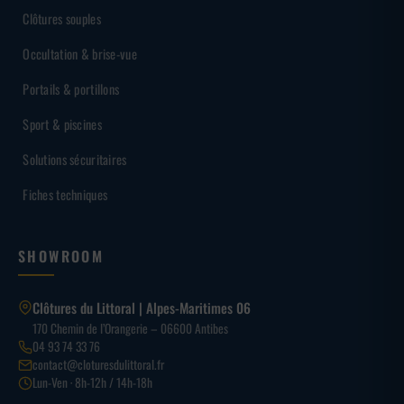
Clôtures souples
Occultation & brise-vue
Portails & portillons
Sport & piscines
Solutions sécuritaires
Fiches techniques
SHOWROOM
Clôtures du Littoral | Alpes-Maritimes 06
170 Chemin de l’Orangerie – 06600 Antibes
04 93 74 33 76
contact@cloturesdulittoral.fr
Lun-Ven · 8h-12h / 14h-18h