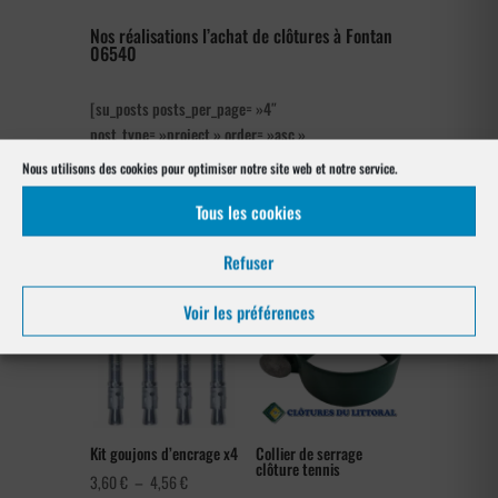
Nos réalisations l’achat de clôtures à Fontan
06540
[su_posts posts_per_page= »4″
post_type= »project » order= »asc »
orderby= »rand »]
Nous utilisons des cookies pour optimiser notre site web et notre service.
Tous les cookies
Les produits de clôtures utilisés
à Fontan 06540
Refuser
Voir les préférences
Kit goujons d’encrage x4
Collier de serrage
clôture tennis
Plage
3,60
€
–
4,56
€