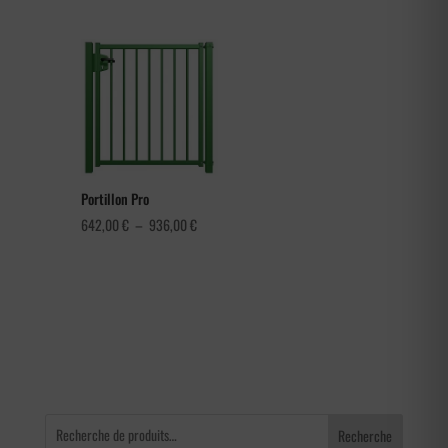
de
prix :
3,60 €
à
4,56 €
Portillon Pro
Plage
642,00
€
–
936,00
€
de
prix :
642,00 €
à
936,00 €
Recherche