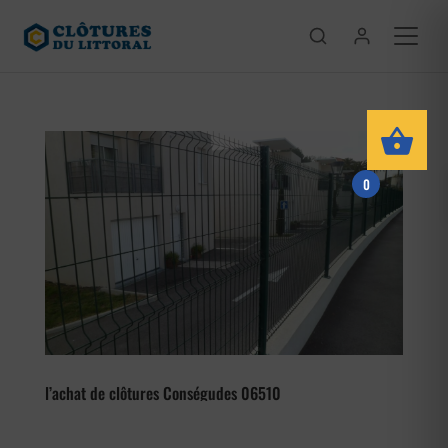
0
l’achat de clôtures Conségudes 06510