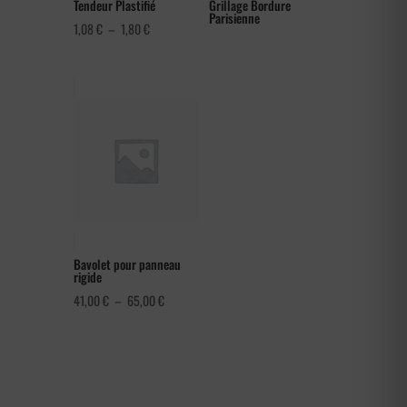
Tendeur Plastifié
Grillage Bordure
Parisienne
Plage
1,08
€
–
1,80
€
de
prix :
1,08 €
à
1,80 €
Bavolet pour panneau
rigide
Plage
41,00
€
–
65,00
€
de
prix :
41,00 €
à
65,00 €