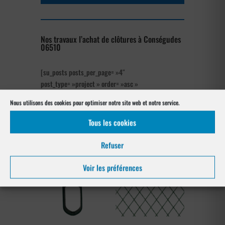
Nos travaux l’achat de clôtures à Conségudes
06510
[su_posts posts_per_page= »4″
post_type= »project » order= »asc »
orderby= »rand »]
Nous utilisons des cookies pour optimiser notre site web et notre service.
Les produits de clôtures utilisés
Tous les cookies
à Conségudes 06510
Refuser
Voir les préférences