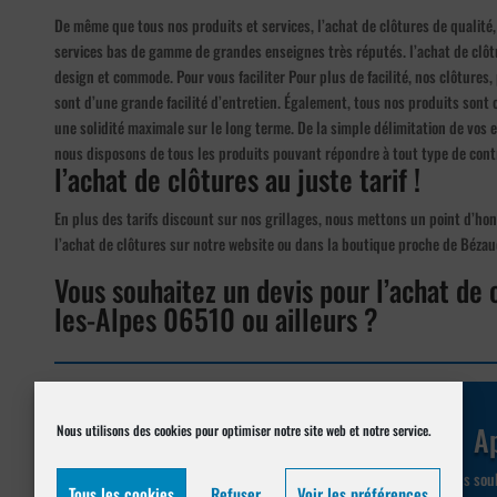
De même que tous nos produits et services, l’achat de clôtures de qualité
services bas de gamme de grandes enseignes très réputés. l’achat de clôtu
design et commode. Pour vous faciliter Pour plus de facilité, nos clôtures,
sont d’une grande facilité d’entretien. Également, tous nos produits sont
une solidité maximale sur le long terme. De la simple délimitation de vos e
nous disposons de tous les produits pouvant répondre à tout type de cont
l’achat de clôtures au juste tarif !
En plus des tarifs discount sur nos grillages, nous mettons un point d’hon
l’achat de clôtures sur notre website ou dans la boutique proche de Béza
Vous souhaitez un devis pour l’achat de
les-Alpes 06510 ou ailleurs ?
Réalisez votre demande de
devis en ligne
Ap
Nous utilisons des cookies pour optimiser notre site web et notre service.
Demander un devis pour
Vous souh
Tous les cookies
Refuser
Voir les préférences