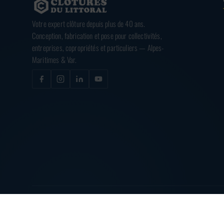
Votre expert clôture depuis plus de 40 ans.
Conception, fabrication et pose pour collectivités,
entreprises, copropriétés et particuliers — Alpes-
Maritimes & Var.
© 2026
CLÔTURES DU LITTORAL
— TOUS DROITS RÉSERVÉS