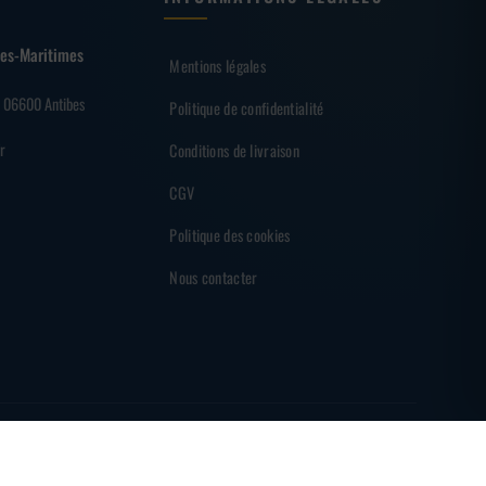
lpes-Maritimes
Mentions légales
– 06600 Antibes
Politique de confidentialité
r
Conditions de livraison
CGV
Politique des cookies
Nous contacter
EMENT SÉCURISÉ
PARTENAIRE DES SHARKS D'ANTIBES
MADE BY
BRAINF