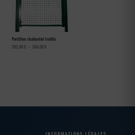
Portillon résidentiel treillis
Plage
282,00
€
–
366,00
€
de
prix :
282,00 €
à
366,00 €
INFORMATIONS LÉGALES