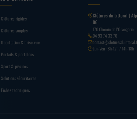
Clôtures du Littoral | A
Clôtures rigides
06
170 Chemin de l’Orangerie 
Clôtures souples
04 93 74 33 76
contact@cloturesdulittoral.f
Occultation & brise-vue
Lun-Ven · 8h-12h / 14h-18h
Portails & portillons
Sport & piscines
Solutions sécuritaires
Fiches techniques
PAI