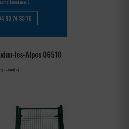
complémentaires ?
04 93 74 33 76
audun-les-Alpes 06510
by= »rand »]