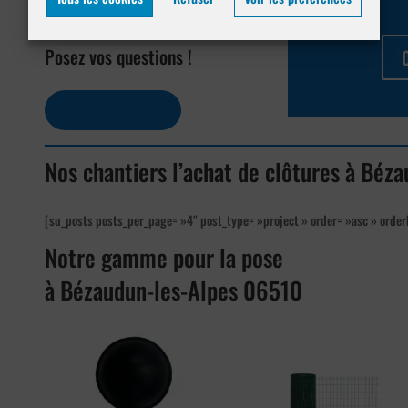
Bézaudun-les-Alpes 06510
Posez vos questions !
Contactez-nous
Nos chantiers l’achat de clôtures à Béz
[su_posts posts_per_page= »4″ post_type= »project » order= »asc » order
Notre gamme pour la pose
à Bézaudun-les-Alpes 06510