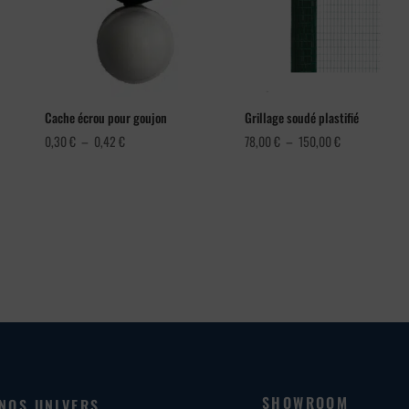
Cache écrou pour goujon
Grillage soudé plastifié
Plage
Plage
0,30
€
–
0,42
€
78,00
€
–
150,00
€
de
de
prix :
prix :
0,30 €
78,00 €
à
à
0,42 €
150,00 €
SHOWROOM
NOS UNIVERS