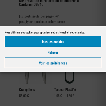
Nos travail de la réparation de clôtures à
Cantaron 06340
[su_posts posts_per_page= »4″
post_type= »project » order= »asc »
orderby= »rand »]
Nous utilisons des cookies pour optimiser notre site web et notre service.
Notre gamme pour la pose
Tous les cookies
à Cantaron 06340
Refuser
Voir les préférences
Crampillons
Tendeur Plastifié
Plage
55,00
€
1,08
€
–
1,80
€
de