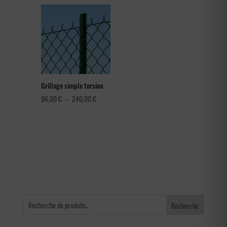
prix :
1,08 €
à
1,80 €
Grillage simple torsion
Plage
96,00
€
–
240,00
€
de
prix :
96,00 €
à
240,00 €
Recherche