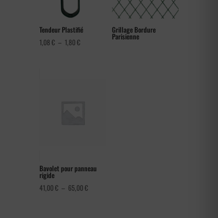
Tendeur Plastifié
Grillage Bordure
Parisienne
Plage
1,08
€
–
1,80
€
de
prix :
1,08 €
à
1,80 €
Bavolet pour panneau
rigide
Plage
41,00
€
–
65,00
€
de
prix :