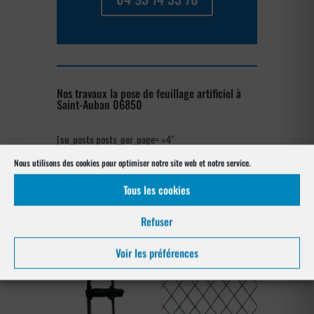
Nos travaux la pose de feuillage artificiel à
Saint-Auban 06850
[su_posts posts_per_page= »4″
post_type= »project » order= »asc »
Nous utilisons des cookies pour optimiser notre site web et notre service.
orderby= »rand »]
Tous les cookies
Les produits de clôtures utilisés
à Saint-Auban 06850
Refuser
Voir les préférences