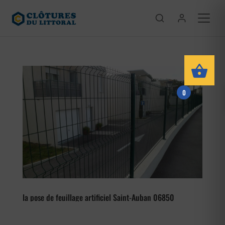
0
la pose de feuillage artificiel Saint-Auban 06850