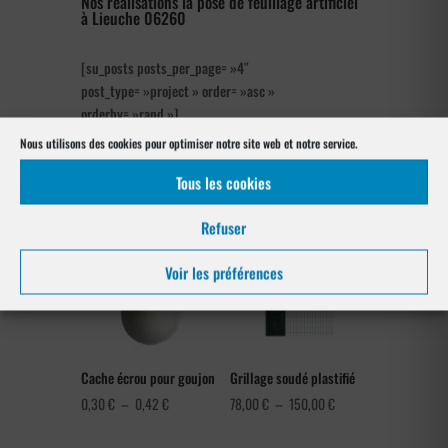
Nos réalisations la pose de feuillage artificiel
à Lieuche 06260
[su_posts posts_per_page= »4″
post_type= »project » order= »asc »
orderby= »rand »]
Nous utilisons des cookies pour optimiser notre site web et notre service.
Notre gamme pour la pose
à Lieuche 06260
Tous les cookies
Refuser
Voir les préférences
Cache écrou pour goujon
Grillage soudé plastifié
Plage
Plage
0,30
€
–
0,42
€
78,00
€
–
150,00
€
de
de