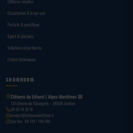
Clôtures souples
Occultation & brise-vue
Portails & portillons
Sport & piscines
Solutions sécuritaires
Fiches techniques
SHOWROOM
Clôtures du Littoral | Alpes-Maritimes 06
170 Chemin de l’Orangerie – 06600 Antibes
04 93 74 33 76
contact@cloturesdulittoral.fr
Lun-Ven · 8h-12h / 14h-18h