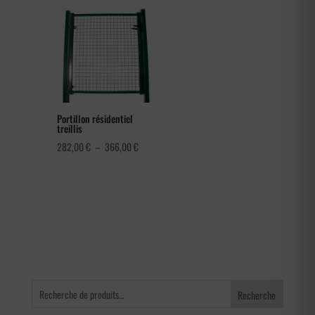
prix :
prix :
0,30 €
78,00 €
à
à
0,42 €
150,00 €
Portillon résidentiel
treillis
Plage
282,00
€
–
366,00
€
de
prix :
282,00 €
à
366,00 €
Recherche