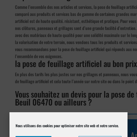
Comme l’ensemble des nos articles et services, la pose de feuillage artific
comparé aux produits et services bas de gamme de certaines grandes marq
artificiel est de haute qualité. résistant, esthétique et pratique. Pour vous
nos clôtures, panneaux et grillages sont d’une grande facilité d’entretien.
avec des matériaux de haute qualité pour une solidité maximale sur le lon
la valorisation de votre terrain, nous vendons tous les produits et servic
vous recommandons pour la pose de feuillage artificiel qui réponds aux n
l’ensemble de vos exigences.
la pose de feuillage artificiel au bon pri
En plus des tarifs les plus justes sur nos grillages et panneaux, nous vou
de feuillage artificiel et cela toute l’année sur notre site ou dans le poin
Vous souhaitez un devis pour la pose de f
Beuil 06470 ou ailleurs ?
Réalisez votre demande de
Nous utilisons des cookies pour optimiser notre site web et notre service.
devis en ligne
Ap