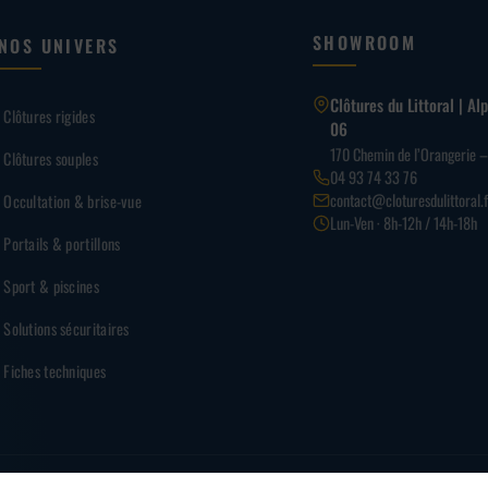
SHOWROOM
NOS UNIVERS
Clôtures du Littoral | A
Clôtures rigides
06
170 Chemin de l’Orangerie 
Clôtures souples
04 93 74 33 76
contact@cloturesdulittoral.f
Occultation & brise-vue
Lun-Ven · 8h-12h / 14h-18h
Portails & portillons
Sport & piscines
Solutions sécuritaires
Fiches techniques