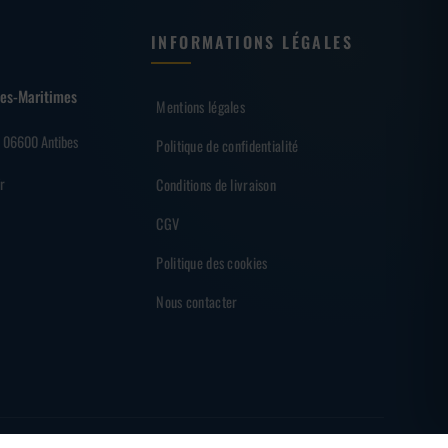
INFORMATIONS LÉGALES
lpes-Maritimes
Mentions légales
– 06600 Antibes
Politique de confidentialité
r
Conditions de livraison
CGV
Politique des cookies
Nous contacter