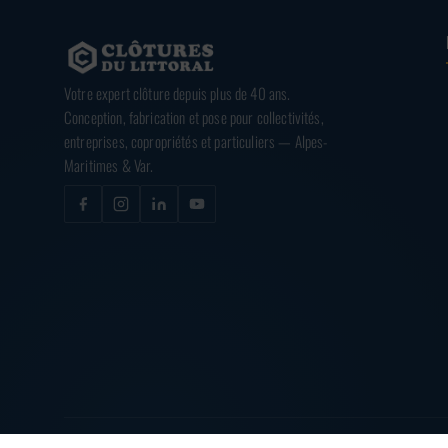
Votre expert clôture depuis plus de 40 ans.
Conception, fabrication et pose pour collectivités,
entreprises, copropriétés et particuliers — Alpes-
Maritimes & Var.