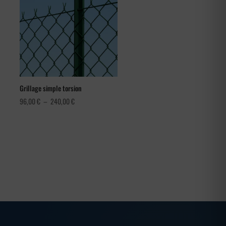
Grillage simple torsion
Plage
96,00
€
–
240,00
€
de
prix :
96,00 €
à
240,00 €