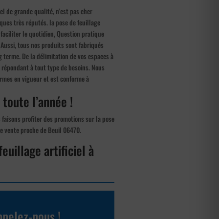
iel de grande qualité, n’est pas cher
ues très réputés. la pose de feuillage
 faciliter le quotidien, Question pratique
 Aussi, tous nos produits sont fabriqués
g terme. De la délimitation de vos espaces à
es répondant à tout type de besoins. Nous
ormes en vigueur et est conforme à
x toute l’année !
s faisons profiter des promotions sur la pose
t de vente proche de Beuil 06470.
euillage artificiel à
pelez-nous !