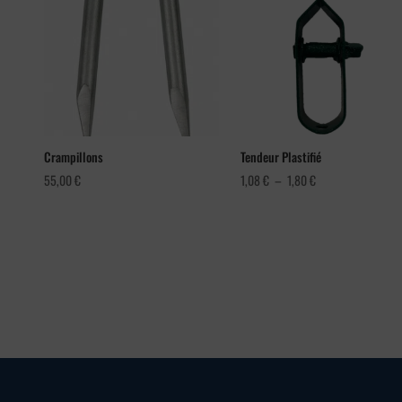
Crampillons
Tendeur Plastifié
Plage
55,00
€
1,08
€
–
1,80
€
de
prix :
1,08 €
à
1,80 €