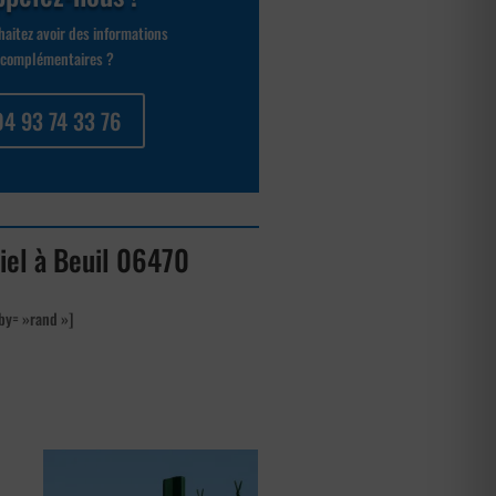
aitez avoir des informations
complémentaires ?
04 93 74 33 76
ciel à Beuil 06470
by= »rand »]