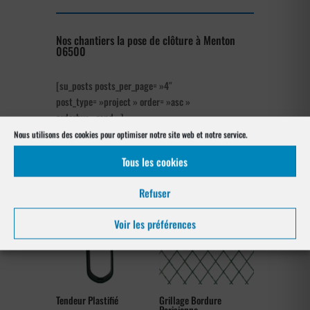
Nos chantiers la pose de clôture à Menton
06500
[su_posts posts_per_page= »4″
post_type= »project » order= »asc »
orderby= »rand »]
Nous utilisons des cookies pour optimiser notre site web et notre service.
Les produits de clôtures utilisés
Tous les cookies
à Menton 06500
Refuser
Voir les préférences
Tendeur Plastifié
Grillage Bordure
Parisienne