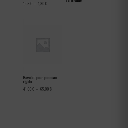
Plage
1,08
€
–
1,80
€
de
prix :
1,08 €
à
1,80 €
Bavolet pour panneau
rigide
Plage
41,00
€
–
65,00
€
de
prix :
41,00 €
à
65,00 €