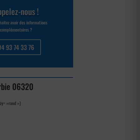
pelez-nous !
aitez avoir des informations
complémentaires ?
04 93 74 33 76
urbie 06320
by= »rand »]