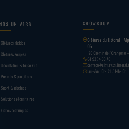
SHOWROOM
NOS UNIVERS
Clôtures du Littoral | A
Clôtures rigides
06
170 Chemin de l’Orangerie 
Clôtures souples
04 93 74 33 76
contact@cloturesdulittoral.f
Occultation & brise-vue
Lun-Ven · 8h-12h / 14h-18h
Portails & portillons
Sport & piscines
Solutions sécuritaires
Fiches techniques