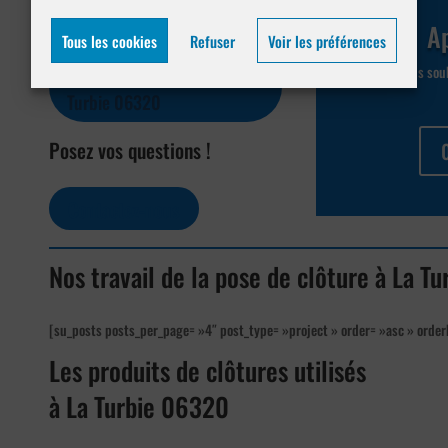
devis en ligne
Ap
Tous les cookies
Refuser
Voir les préférences
Demander un devis pour La
Vous souh
Turbie 06320
Posez vos questions !
Contactez-nous
Nos travail de la pose de clôture à La T
[su_posts posts_per_page= »4″ post_type= »project » order= »asc » order
Les produits de clôtures utilisés
à La Turbie 06320