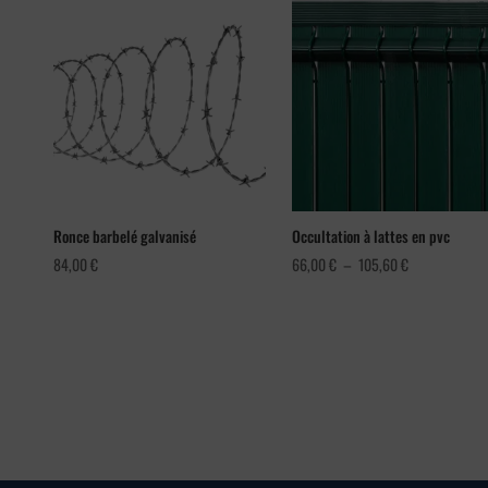
Ronce barbelé galvanisé
Occultation à lattes en pvc
Plage
84,00
€
66,00
€
–
105,60
€
de
prix :
66,00 €
à
105,60 €