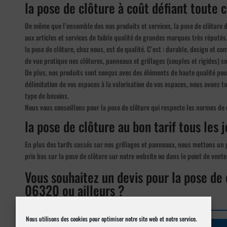
la pose de clôture à coût défiant toute 
De même que l’ensemble des nos produits et services, la pose de clôture 
aux articles et services de faible qualité de grandes marques très réputés
la pose de clôture, chez nous, est de qualité. C’est : durable, design et co
de vue pratique nos clôtures, panneaux et grillages (souples et rigides) so
De plus, nos produits sont conçus avec des éléments de haute qualité pour
délimitation de vos espaces à la valorisation de vos espaces, nous avons t
type de besoins.
Nous vous conseillons pour la pose de clôture qui respecte les normes de q
la pose de clôture au bon tarif tous les j
En plus des tarifs cassés sur nos grillages et panneaux, nous mettons un p
prix bas sur la pose de clôture sur notre website ou dans le point de vente
Vous souhaitez un devis pour la pose de 
06320 ou ailleurs ?
Nous utilisons des cookies pour optimiser notre site web et notre service.
Réalisez votre demande de