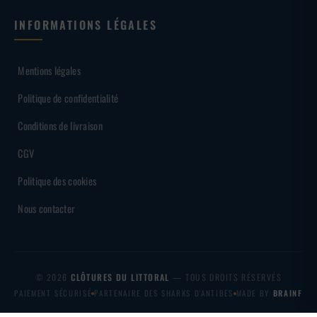
INFORMATIONS LÉGALES
Mentions légales
Politique de confidentialité
Conditions de livraison
CGV
Politique des cookies
Nous contacter
© 2026
CLÔTURES DU LITTORAL
— TOUS DROITS RÉSERVÉS
PAIEMENT SÉCURISÉ
PARTENAIRE DES SHARKS D'ANTIBES
MADE BY
BRAINF