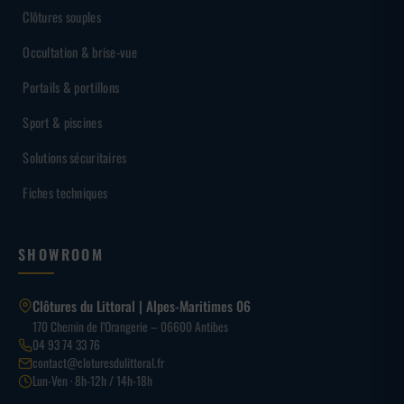
Clôtures souples
Occultation & brise-vue
Portails & portillons
Sport & piscines
Solutions sécuritaires
Fiches techniques
SHOWROOM
Clôtures du Littoral | Alpes-Maritimes 06
170 Chemin de l’Orangerie – 06600 Antibes
04 93 74 33 76
contact@cloturesdulittoral.fr
Lun-Ven · 8h-12h / 14h-18h