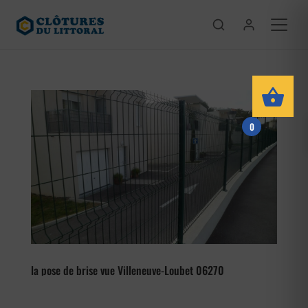
0
la pose de brise vue Villeneuve-Loubet 06270