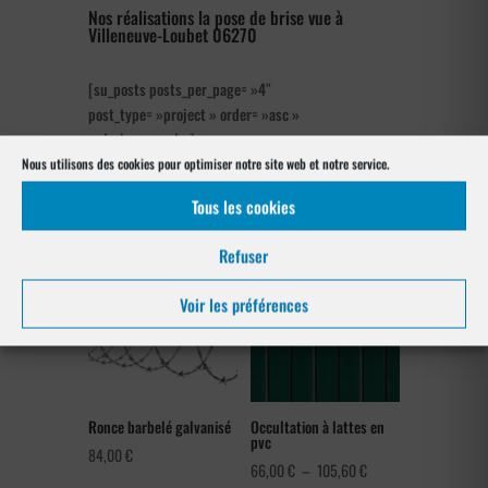
Nos réalisations la pose de brise vue à
Villeneuve-Loubet 06270
[su_posts posts_per_page= »4″
post_type= »project » order= »asc »
orderby= »rand »]
Nous utilisons des cookies pour optimiser notre site web et notre service.
Notre gamme pour la pose
Tous les cookies
à Villeneuve-Loubet 06270
Refuser
Voir les préférences
Ronce barbelé galvanisé
Occultation à lattes en
pvc
84,00
€
Plage
66,00
€
–
105,60
€