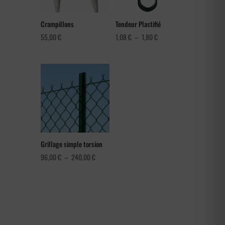
Crampillons
Tendeur Plastifié
Plage
55,00
€
1,08
€
–
1,80
€
de
prix :
1,08 €
à
1,80 €
Grillage simple torsion
Plage
96,00
€
–
240,00
€
de
prix :
96,00 €
à
240,00 €