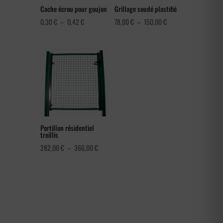
Cache écrou pour goujon
Grillage soudé plastifié
Plage
Plage
0,30
€
–
0,42
€
78,00
€
–
150,00
€
de
de
prix :
prix :
0,30 €
78,00 €
à
à
0,42 €
150,00 €
Portillon résidentiel
treillis
Plage
282,00
€
–
366,00
€
de
prix :
282,00 €
à
366,00 €