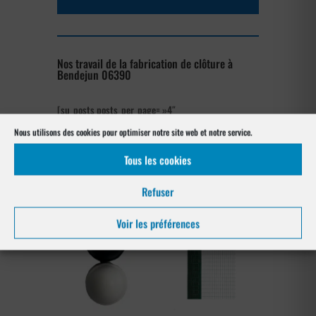
Nos travail de la fabrication de clôture à
Bendejun 06390
[su_posts posts_per_page= »4″
post_type= »project » order= »asc »
Nous utilisons des cookies pour optimiser notre site web et notre service.
orderby= »rand »]
Tous les cookies
Nos références posés
à Bendejun 06390
Refuser
Voir les préférences