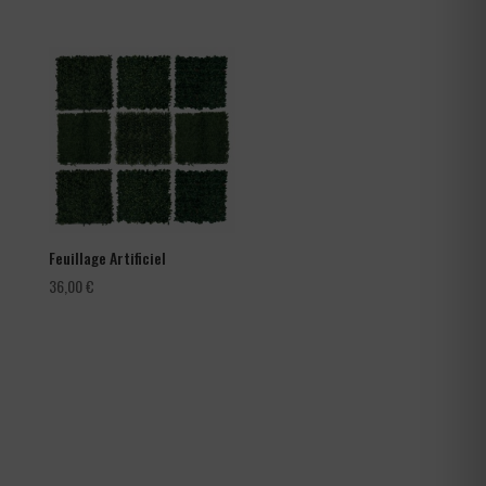
de
prix :
66,00 €
à
105,60 €
Feuillage Artificiel
36,00
€