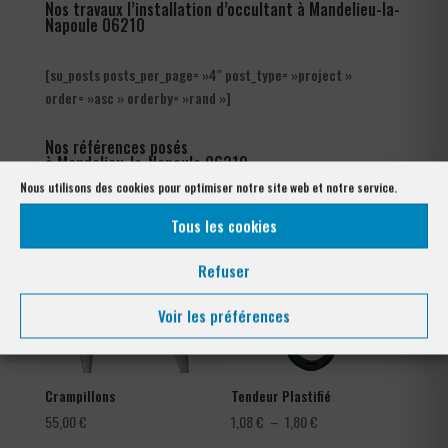
Nos travaux l’installation d’occultant à Mandelieu-la-
Napoule 06210
[su_posts posts_per_page= »4″ post_type= »project »
order= »asc » orderby= »rand »]
Nos références posés
à Mandelieu-la-Napoule 06210
Nous utilisons des cookies pour optimiser notre site web et notre service.
Tous les cookies
Refuser
Voir les préférences
Crampillons
Tendeur Plastifié
Plage
55,00
€
1,08
€
–
1,80
€
de