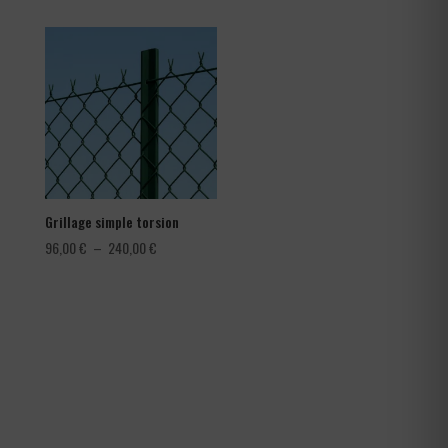
prix :
1,08 €
à
1,80 €
Grillage simple torsion
Plage
96,00
€
–
240,00
€
de
prix :
96,00 €
à
240,00 €