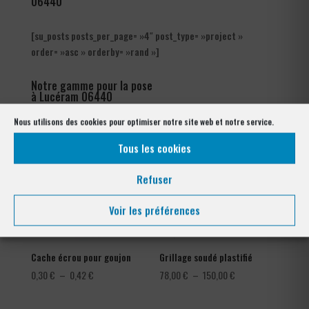
06440
[su_posts posts_per_page= »4″ post_type= »project »
order= »asc » orderby= »rand »]
Notre gamme pour la pose
à Lucéram 06440
Nous utilisons des cookies pour optimiser notre site web et notre service.
Tous les cookies
Refuser
Voir les préférences
Cache écrou pour goujon
Grillage soudé plastifié
Plage
Plage
0,30
€
–
0,42
€
78,00
€
–
150,00
€
de
de
prix :
prix :