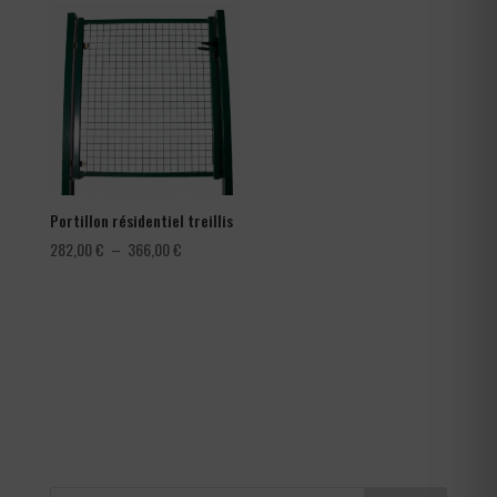
0,30 €
78,00 €
à
à
0,42 €
150,00 €
Portillon résidentiel treillis
Plage
282,00
€
–
366,00
€
de
prix :
282,00 €
à
366,00 €