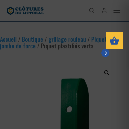
Accueil
/
Boutique
/
grillage rouleau
/
Piquet et
jambe de force
/ Piquet plastifiés verts
0