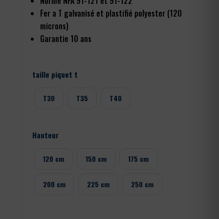
Norme NFA 91-121 et 91-122
Fer a T galvanisé et plastifié polyester (120
microns)
Garantie 10 ans
taille piquet t
T30
T35
T40
Hauteur
120 cm
150 cm
175 cm
200 cm
225 cm
250 cm