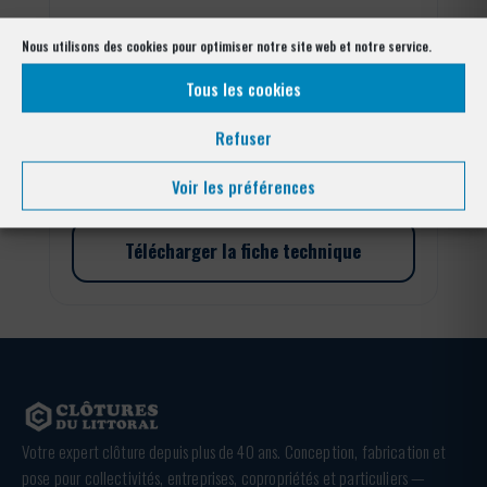
quantité
Nous utilisons des cookies pour optimiser notre site web et notre service.
de
Tous les cookies
Piquet
plastifiés
Ajouter au panier
Refuser
verts
Voir les préférences
Télécharger la fiche technique
Votre expert clôture depuis plus de 40 ans. Conception, fabrication et
pose pour collectivités, entreprises, copropriétés et particuliers —