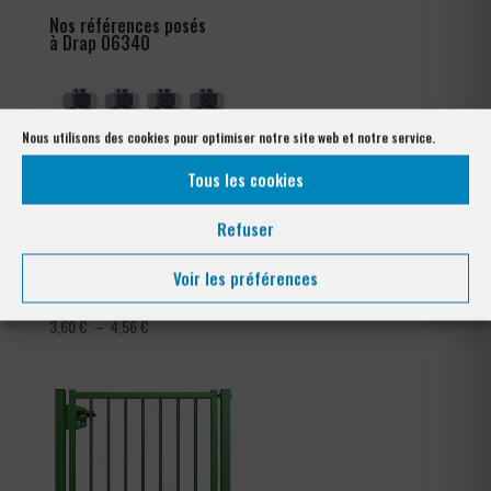
Nos références posés
à Drap 06340
Nous utilisons des cookies pour optimiser notre site web et notre service.
Tous les cookies
Refuser
Voir les préférences
Kit goujons d’encrage x4
Collier de serrage clôture
tennis
Plage
3,60
€
–
4,56
€
de
prix :
3,60 €
à
4,56 €