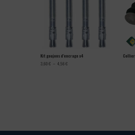
Kit goujons d’encrage x4
Collie
Plage
3,60
€
–
4,56
€
de
prix :
3,60 €
à
4,56 €