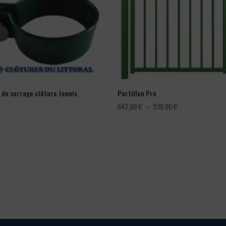
r de serrage clôture tennis
Portillon Pro
Plage
642,00
€
–
936,00
€
de
prix :
642,00 €
à
936,00 €