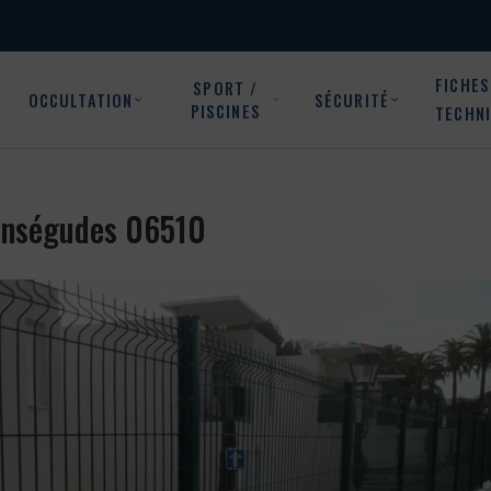
FICHES
SPORT /
OCCULTATION
SÉCURITÉ
PISCINES
TECHN
 Conségudes 06510