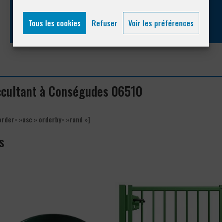
04 93 74 33 76
Tous les cookies
Refuser
Voir les préférences
’occultant à Conségudes 06510
order= »asc » orderby= »rand »]
s