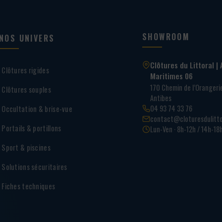
SHOWROOM
NOS UNIVERS
Clôtures du Littoral | 
Clôtures rigides
Maritimes 06
170 Chemin de l’Oranger
Clôtures souples
Antibes
04 93 74 33 76
Occultation & brise-vue
contact@cloturesdulitto
Portails & portillons
Lun-Ven · 8h-12h / 14h-18
Sport & piscines
Solutions sécuritaires
Fiches techniques