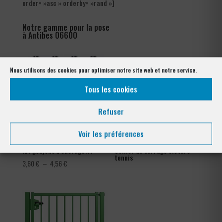
order= »asc » orderby= »rand »]
Notre gamme pour la pose
à Antibes 06600
Nous utilisons des cookies pour optimiser notre site web et notre service.
Tous les cookies
Refuser
Voir les préférences
Kit goujons d’encrage x4
Collier de serrage clôture
tennis
Plage
3,60
€
–
4,56
€
de
prix :
3,60 €
à
4,56 €