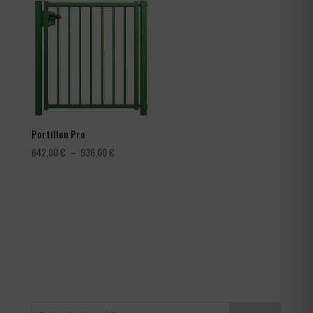
3,60 €
à
4,56 €
Portillon Pro
Plage
642,00
€
–
936,00
€
de
prix :
642,00 €
à
936,00 €