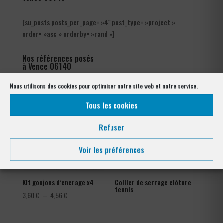
[su_posts posts_per_page= »4″ post_type= »project »
order= »asc » orderby= »rand »]
Nos références posés
à Vence 06140
Nous utilisons des cookies pour optimiser notre site web et notre service.
Tous les cookies
Refuser
Voir les préférences
Kit goujons d’encrage x4
Collier de serrage clôture
tennis
Plage
3,60
€
–
4,56
€
de
prix :