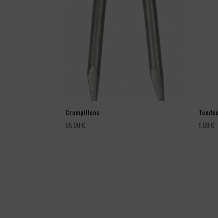
Crampillons
Tendeu
55,00
€
1,08
€