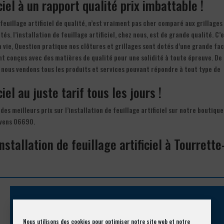
iciel à un rapport qualité prix imbattable !
feuillage artificiel de qualité, n’est vraiment pas cher comparé aux grillages
. l’installation de feuillage artificiel, chez nous, est de grande qualité. C’e
a vie, Question pratique nos clôtures et grillages sont dotés d’une grande fac
nt conçus avec des matières de qualité pour une solidité à toute épreuve. De 
n, nous vendons tous les produits et services pouvant répondre à tout type de
ciel au juste tarif tous les jours !
es meilleurs prix sur l’installation de feuillage artificiel sur notre boutique
evens 06690.
nstallation de feuillage artificiel à Tourrette
Appelez-nous !
Nous utilisons des cookies pour optimiser notre site web et notre