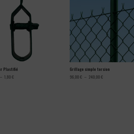
r Plastifié
Grillage simple torsion
Plage
Plage
–
1,80
€
96,00
€
–
240,00
€
de
de
prix :
prix :
1,08 €
96,00 €
à
à
1,80 €
240,00 €