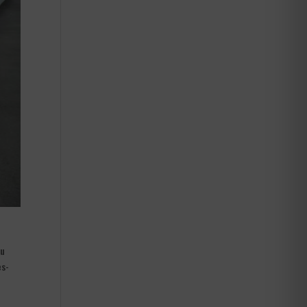
du
es-