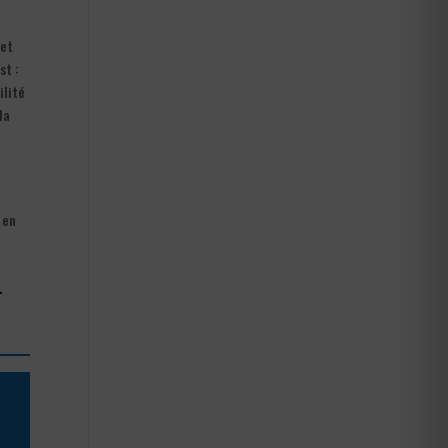
 et
st :
ilité
la
 en
-