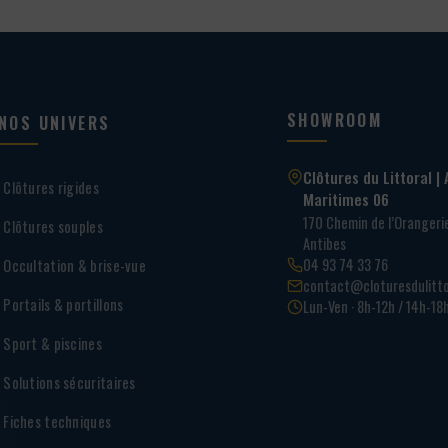
SHOWROOM
NOS UNIVERS
Clôtures du Littoral | 
Clôtures rigides
Maritimes 06
170 Chemin de l’Oranger
Clôtures souples
Antibes
04 93 74 33 76
Occultation & brise-vue
contact@cloturesdulitto
Portails & portillons
Lun-Ven · 8h-12h / 14h-18
Sport & piscines
Solutions sécuritaires
Fiches techniques