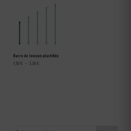
à
366,00 €
Barre de tension plastifiée
Plage
1,92
€
–
3,36
€
de
prix :
1,92 €
à
3,36 €