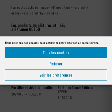
[su_posts posts_per_page= »4″ post_type= »project »
order= »asc » orderby= »rand »]
Les produits de clôtures utilisés
à Séranon 06750
Nous utilisons des cookies pour optimiser notre site web et notre service.
Tous les cookies
Refuser
Voir les préférences
Portillon résidentiel treillis
Portillon Tennis 1,00m x
2,00m
Plage
282,00
€
–
366,00
€
1 440,00
€
de
prix :
282,00 €