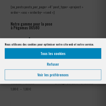
[su_posts posts_per_page= »4″ post_type= »project »
order= »asc » orderby= »rand »]
Notre gamme pour la pose
à Pégomas 06580
Nous utilisons des cookies pour optimiser notre site web et notre service.
Tous les cookies
Refuser
Voir les préférences
Tendeur Plastifié
Grillage Bordure Parisienne
Plage
1,08
€
–
1,80
€
de
prix :
1,08 €