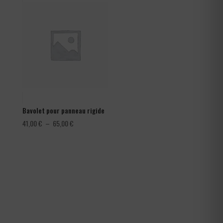
à
1,80 €
Bavolet pour panneau rigide
Plage
41,00
€
–
65,00
€
de
prix :
41,00 €
à
65,00 €