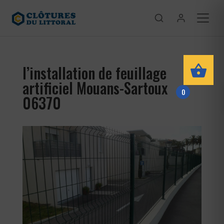
l’installation de feuillage
artificiel Mouans-Sartoux
0
06370