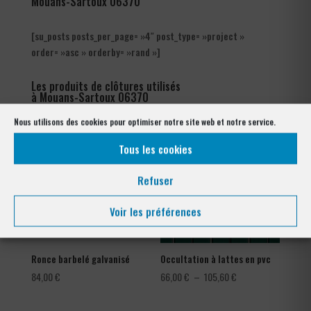
Mouans-Sartoux 06370
[su_posts posts_per_page= »4″ post_type= »project »
order= »asc » orderby= »rand »]
Les produits de clôtures utilisés
à Mouans-Sartoux 06370
Nous utilisons des cookies pour optimiser notre site web et notre service.
Tous les cookies
Refuser
Voir les préférences
Ronce barbelé galvanisé
Occultation à lattes en pvc
Plage
84,00
€
66,00
€
–
105,60
€
de
prix :