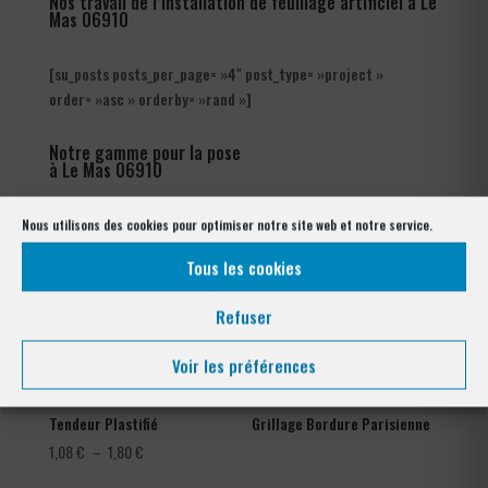
Nos travail de l’installation de feuillage artificiel à Le
Mas 06910
[su_posts posts_per_page= »4″ post_type= »project »
order= »asc » orderby= »rand »]
Notre gamme pour la pose
à Le Mas 06910
Nous utilisons des cookies pour optimiser notre site web et notre service.
Tous les cookies
Refuser
Voir les préférences
Tendeur Plastifié
Grillage Bordure Parisienne
Plage
1,08
€
–
1,80
€
de