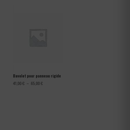
prix :
1,08 €
à
1,80 €
Bavolet pour panneau rigide
Plage
41,00
€
–
65,00
€
de
prix :
41,00 €
à
65,00 €